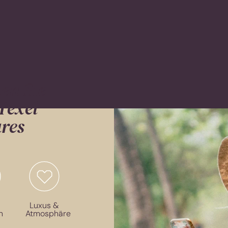
en Sie
 Texel
res
Luxus &
n
Atmosphäre