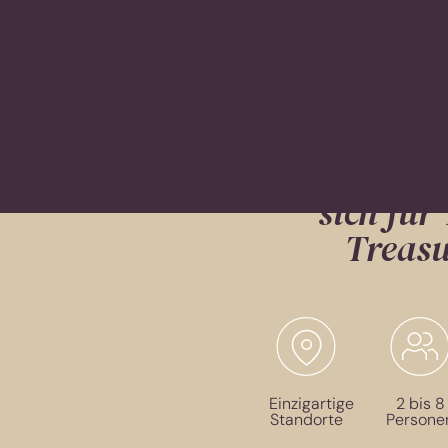
Entscheid
sich für
Treasu
Einzigartige
2 bis 8
Standorte
Persone