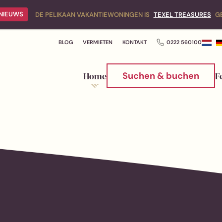
NIEUWS
DE PELIKAAN VAKANTIEWONINGEN IS
TEXEL TREASURES
G
BLOG
VERMIETEN
KONTAKT
0222 560100
Home
Suchen & buchen
F