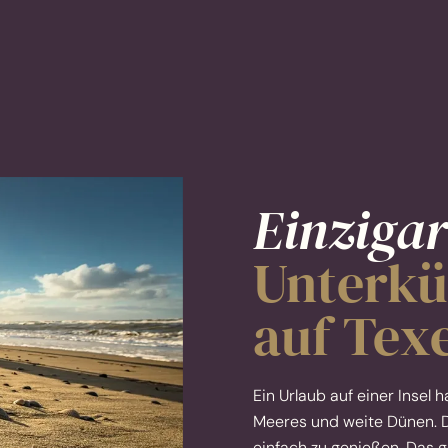
Einzigar
Unterkü
auf Texe
Ein Urlaub auf einer Insel
Meeres und weite Dünen. Di
einfach zu genießen. Das g