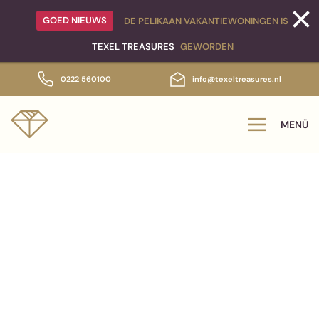
GOED NIEUWS
DE PELIKAAN VAKANTIEWONINGEN IS
Zum Hauptinhalt springen
TEXEL TREASURES
GEWORDEN
0222 560100
info@texeltreasures.nl
MENÜ