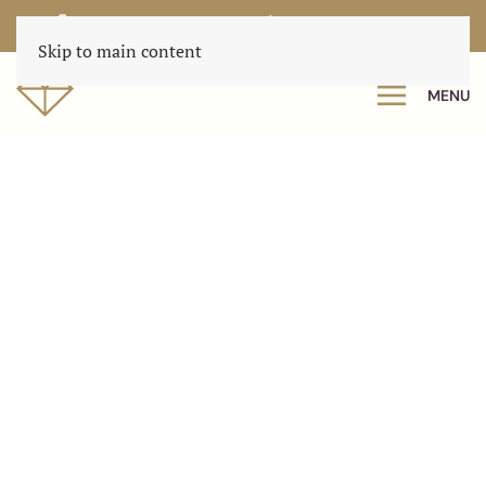
0222 560100
info@texeltreasures.nl
Skip to main content
MENU