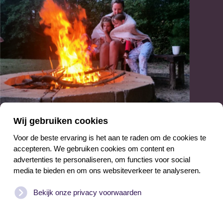
With love, van Texel
Wij gebruiken cookies
Treasures
Voor de beste ervaring is het aan te raden om de cookies te
accepteren. We gebruiken cookies om content en
advertenties te personaliseren, om functies voor social
Het eiland geeft je een ultiem vakantiegevoel cadeau.
media te bieden en om ons websiteverkeer te analyseren.
Hoe kan het ook anders, met ruige duinen en
Bekijk onze privacy voorwaarden
prachtige natuurgebieden om de hoek. De zee aan
tijd voelt als pure luxe, wij zorgen graag voor de rest.
Een frisse vakantiewoning, verzorgde tuinen en alles