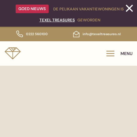
GOED NIEUWS
DE PELIKAAN VAKANTIEWONINGEN IS
Skip to main content
TEXEL TREASURES
GEWORDEN
0222 560100
info@texeltreasures.nl
MENU