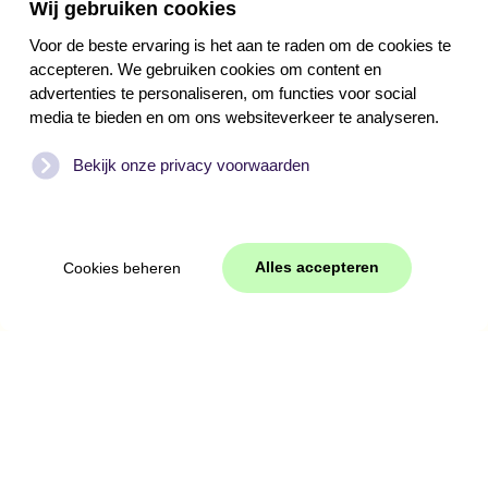
Wij gebruiken cookies
Weekend
Luxe villa
Voor de beste ervaring is het aan te raden om de cookies te
accepteren. We gebruiken cookies om content en
Midweek
advertenties te personaliseren, om functies voor social
Vakantiehuis
media te bieden en om ons websiteverkeer te analyseren.
Week
Bekijk onze privacy voorwaarden
Ontdek Texel
Locaties
Verrassend Texel
Texelse bos
Alles accepteren
Cookies beheren
Avontuurlijk Texel
De Koog
Bruisend Texel
Den Hoorn
Oosterend & Oost
De Cocksdorp