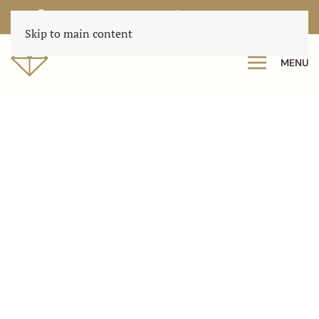
0222 560100
info@texeltreasures.nl
Skip to main content
MENU