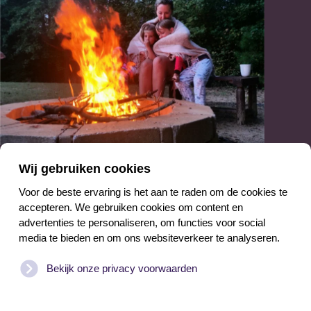
With love, van Texel
Wij gebruiken cookies
Treasures
Voor de beste ervaring is het aan te raden om de cookies te
accepteren. We gebruiken cookies om content en
advertenties te personaliseren, om functies voor social
Het eiland geeft je een ultiem vakantiegevoel cadeau.
media te bieden en om ons websiteverkeer te analyseren.
Hoe kan het ook anders, met ruige duinen en
Bekijk onze privacy voorwaarden
prachtige natuurgebieden om de hoek. De zee aan
tijd voelt als pure luxe, wij zorgen graag voor de rest.
Een frisse vakantiewoning, verzorgde tuinen en alles